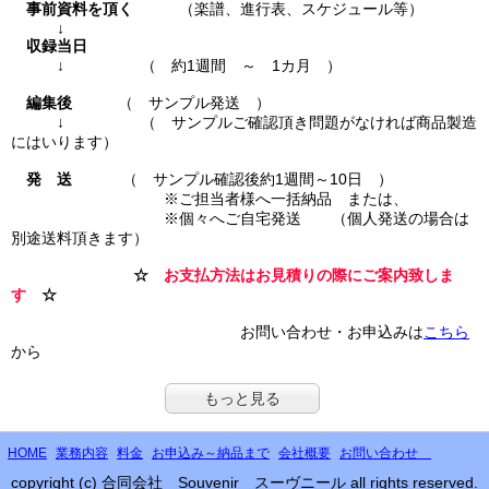
事前資料を頂く
（楽譜、進行表、スケジュール等）
↓
収録当日
↓ （ 約1週間 ～ 1カ月 ）
編集後
（ サンプル発送 ）
↓ （ サンプルご確認頂き問題がなければ商品製造
にはいります）
発 送
（ サンプル確認後約1週間～10日 ）
※ご担当者様へ一括納品 または、
※個々へご自宅発送 （個人発送の場合は
別途送料頂きます）
☆
お支払方法はお見積りの際にご案内致しま
す
☆
お問い合わせ・お申込みは
こちら
から
もっと見る
HOME
業務内容
料金
お申込み～納品まで
会社概要
お問い合わせ
copyright (c) 合同会社 Souvenir スーヴニール all rights reserved.