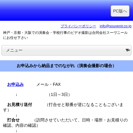
PC版へ
プライバシーポリシー
info@souvenir.co.jp
神戸・京都・大阪での演奏会・学校行事のビデオ撮影は合同会社スーヴニール
にお任せ下さい
お申込みから納品までのながれ（演奏会撮影の場合）
お申込み
メール・FAX
↓ （1日～3日）
お見積り送付
（打合せと順番が逆になることもございま
す）
↓
打合せ
（訪問させていただいて、日時・場所・お見積りの
確認、内容の確認）
↓